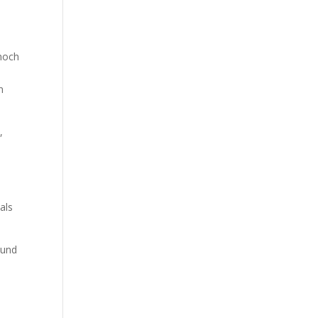
 noch
n
,
als
 und