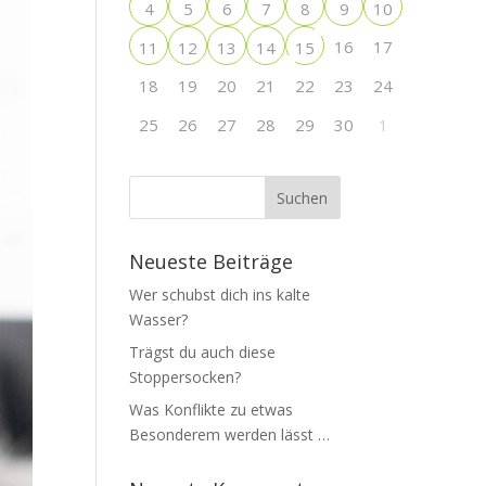
4
5
6
7
8
9
10
16
17
11
12
13
14
15
18
19
20
21
22
23
24
25
26
27
28
29
30
1
Neueste Beiträge
Wer schubst dich ins kalte
Wasser?
Trägst du auch diese
Stoppersocken?
Was Konflikte zu etwas
Besonderem werden lässt …