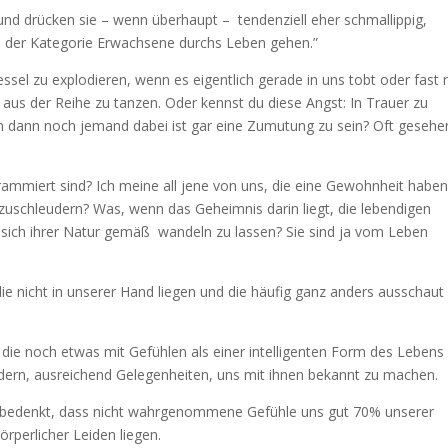
und drücken sie – wenn überhaupt – tendenziell eher schmallippig,
 in der Kategorie Erwachsene durchs Leben gehen.”
sel zu explodieren, wenn es eigentlich gerade in uns tobt oder fast
aus der Reihe zu tanzen. Oder kennst du diese Angst: In Trauer zu
n dann noch jemand dabei ist gar eine Zumutung zu sein? Oft gesehe
grammiert sind? Ich meine all jene von uns, die eine Gewohnheit haben
zuschleudern? Was, wenn das Geheimnis darin liegt, die lebendigen
 sich ihrer Natur gemäß wandeln zu lassen? Sie sind ja vom Leben
ie nicht in unserer Hand liegen und die häufig ganz anders ausschaut 
, die noch etwas mit Gefühlen als einer intelligenten Form des Lebens
ern, ausreichend Gelegenheiten, uns mit ihnen bekannt zu machen.
n bedenkt, dass nicht wahrgenommene Gefühle uns gut 70% unserer
rperlicher Leiden liegen.