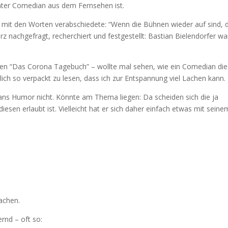
nnter Comedian aus dem Fernsehen ist.
 mit den Worten verabschiedete: “Wenn die Bühnen wieder auf sind, 
z nachgefragt, recherchiert und festgestellt: Bastian Bielendorfer wa
enken “Das Corona Tagebuch” – wollte mal sehen, wie ein Comedian di
hlich so verpackt zu lesen, dass ich zur Entspannung viel Lachen kann.
ians Humor nicht. Könnte am Thema liegen: Da scheiden sich die ja
diesen erlaubt ist. Vielleicht hat er sich daher einfach etwas mit seine
achen.
rnd – oft so: