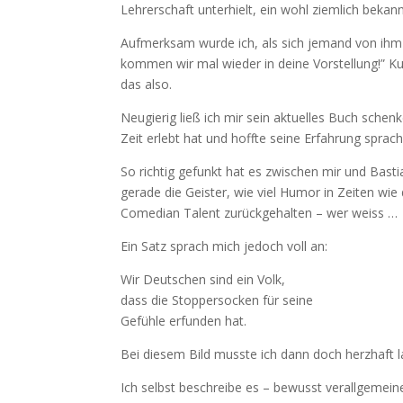
Lehrerschaft unterhielt, ein wohl ziemlich beka
Aufmerksam wurde ich, als sich jemand von ihm
kommen wir mal wieder in deine Vorstellung!” Kur
das also.
Neugierig ließ ich mir sein aktuelles Buch sch
Zeit erlebt hat und hoffte seine Erfahrung sprac
So richtig gefunkt hat es zwischen mir und Bast
gerade die Geister, wie viel Humor in Zeiten wie 
Comedian Talent zurückgehalten – wer weiss …
Ein Satz sprach mich jedoch voll an:
Wir Deutschen sind ein Volk,
dass die Stoppersocken für seine
Gefühle erfunden hat.
Bei diesem Bild musste ich dann doch herzhaft l
Ich selbst beschreibe es – bewusst verallgemeine