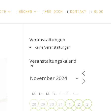
OTE
BÜCHER
FÜR DICH
KONTAKT
BLOG
Veranstaltungen
Keine Veranstaltungen
Veranstaltungskalend
er
M
D
M
D
F
S
S
28
29
30
31
1
2
3