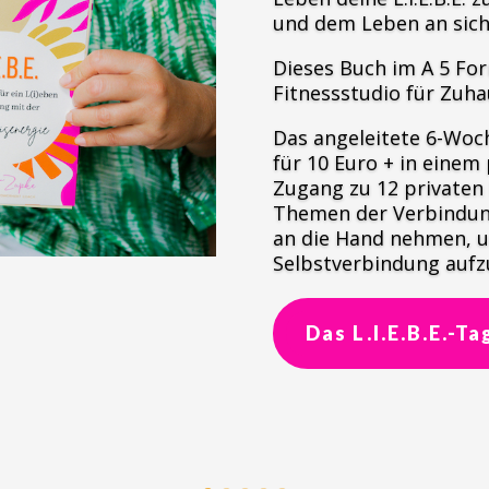
und dem Leben an sich
Dieses Buch im A 5 For
Fitnessstudio für Zuh
Das angeleitete 6-Woc
für
10 Euro + in einem
Zugang zu 12 privaten
Themen der Verbindung
an die Hand nehmen, u
Selbstverbindung aufz
Das L.I.E.B.E.-T