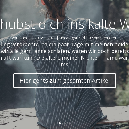
hubst dich ins kalte 
von
Annett
|
20. Mai 2021
|
Uncategorized
| 0 Kommentieren
ing verbrachte ich ein paar Tage mit meinen beid
ir alle gern lange schlafen, waren wir doch bereits
luft war kühl. Die ältere meiner Nichten, Tami, war
ums...
Hier gehts zum gesamten Artikel