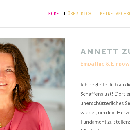
HOME
ÜBER MICH
MEINE ANGEB
ANNETT Z
Empathie & Empow
Ich begleite dich an d
Schaffenslust! Dort e
unerschütterliches S
wieder, um dein Herze
Fundament zu stellen: