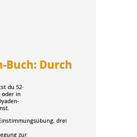
-Buch: Durch
st du 52-
n oder in
Dyaden-
nst.
e Einstimmungsübung,
drei
regung zur