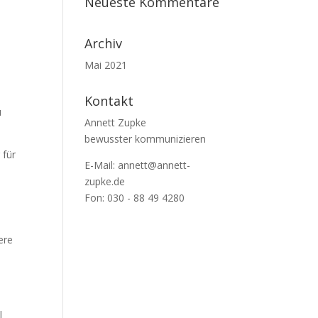
Neueste Kommentare
Archiv
Mai 2021
Kontakt
u
Annett Zupke
bewusster kommunizieren
 für
E-Mail:
annett@annett-
zupke.de
Fon: 030 - 88 49 4280
ere
l