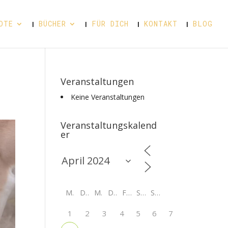
OTE
BÜCHER
FÜR DICH
KONTAKT
BLOG
Veranstaltungen
Keine Veranstaltungen
Veranstaltungskalend
er
M
D
M
D
F
S
S
1
2
3
4
5
6
7