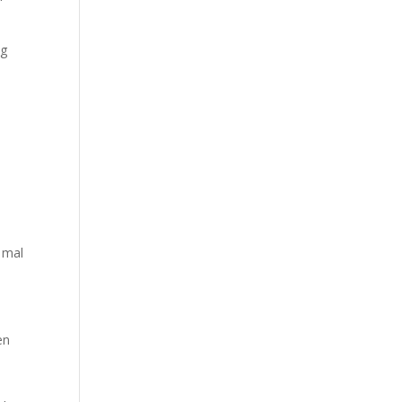
og
t mal
en