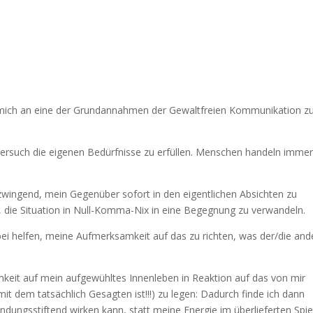
ir, mich an eine der Grundannahmen der Gewaltfreien Kommunikation z
Versuch die eigenen Bedürfnisse zu erfüllen. Menschen handeln immer
zwingend, mein Gegenüber sofort in den eigentlichen Absichten zu
, die Situation in Null-Komma-Nix in eine Begegnung zu verwandeln.
ei helfen, meine Aufmerksamkeit auf das zu richten, was der/die and
keit auf mein aufgewühltes Innenleben in Reaktion auf das von mir
t dem tatsächlich Gesagten ist!!!) zu legen: Dadurch finde ich dann
indungsstiftend wirken kann, statt meine Energie im überlieferten Spie