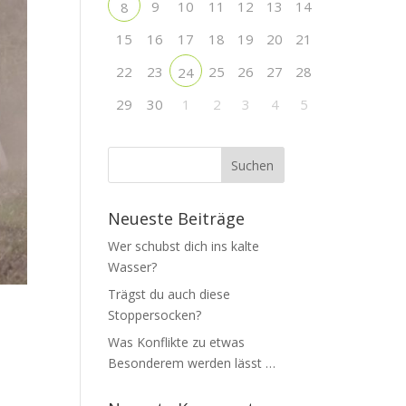
9
10
11
12
13
14
8
15
16
17
18
19
20
21
22
23
25
26
27
28
24
29
30
1
2
3
4
5
Neueste Beiträge
Wer schubst dich ins kalte
Wasser?
Trägst du auch diese
Stoppersocken?
Was Konflikte zu etwas
Besonderem werden lässt …