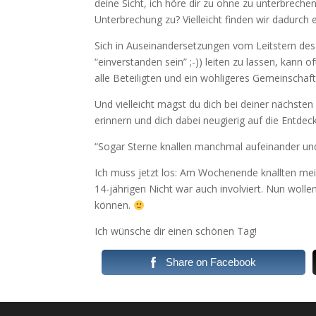
deine Sicht, ich höre dir zu ohne zu unterbreche
Unterbrechung zu? Vielleicht finden wir dadurch
Sich in Auseinandersetzungen vom Leitstern des 
“einverstanden sein” ;-)) leiten zu lassen, kann 
alle Beteiligten und ein wohligeres Gemeinschaf
Und vielleicht magst du dich bei deiner nächsten
erinnern und dich dabei neugierig auf die Entd
“Sogar Sterne knallen manchmal aufeinander un
Ich muss jetzt los: Am Wochenende knallten mei
14-jährigen Nicht war auch involviert. Nun woll
können.
Ich wünsche dir einen schönen Tag!
Share on Facebook