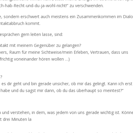
ch-hab-Recht-und-du-ja-wohl-nicht!” zu verschwenden.
ergie, sondern erschwert auch meistens ein Zusammenkommen im Dial
Kontaktabbruch kommt.
sprächen gern leiten lasse, sind:
ontakt mit meinem Gegenüber zu gelangen?
ers, Raum für meine Sichtweise/mein Erleben, Vertrauen, dass uns
ufrichtig voneinander hören wollen …)
n?
 es dir geht und bin gerade unsicher, ob mir das gelingt. Kann ich ers
 habe und du sagst mir dann, ob du das überhaupt so meintest?”
ren und verstehen, in dem, was jedem von uns gerade wichtig ist. Könn
t drei Minuten la