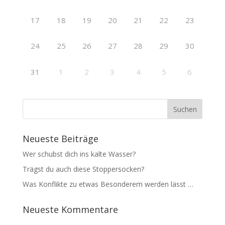
17
18
19
20
21
22
23
24
25
26
27
28
29
30
31
1
2
3
4
5
6
Neueste Beiträge
Wer schubst dich ins kalte Wasser?
Trägst du auch diese Stoppersocken?
Was Konflikte zu etwas Besonderem werden lässt …
Neueste Kommentare