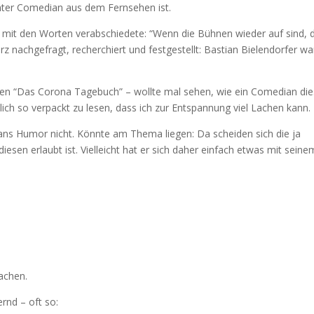
nnter Comedian aus dem Fernsehen ist.
 mit den Worten verabschiedete: “Wenn die Bühnen wieder auf sind, 
z nachgefragt, recherchiert und festgestellt: Bastian Bielendorfer wa
enken “Das Corona Tagebuch” – wollte mal sehen, wie ein Comedian di
hlich so verpackt zu lesen, dass ich zur Entspannung viel Lachen kann.
ians Humor nicht. Könnte am Thema liegen: Da scheiden sich die ja
diesen erlaubt ist. Vielleicht hat er sich daher einfach etwas mit seine
achen.
rnd – oft so: