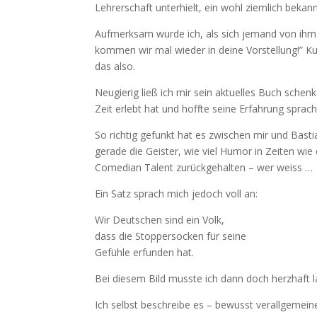
Lehrerschaft unterhielt, ein wohl ziemlich beka
Aufmerksam wurde ich, als sich jemand von ihm
kommen wir mal wieder in deine Vorstellung!” Kur
das also.
Neugierig ließ ich mir sein aktuelles Buch sch
Zeit erlebt hat und hoffte seine Erfahrung sprac
So richtig gefunkt hat es zwischen mir und Bast
gerade die Geister, wie viel Humor in Zeiten wie 
Comedian Talent zurückgehalten – wer weiss …
Ein Satz sprach mich jedoch voll an:
Wir Deutschen sind ein Volk,
dass die Stoppersocken für seine
Gefühle erfunden hat.
Bei diesem Bild musste ich dann doch herzhaft l
Ich selbst beschreibe es – bewusst verallgemeine