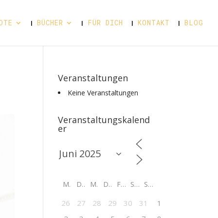
OTE
BÜCHER
FÜR DICH
KONTAKT
BLOG
Veranstaltungen
Keine Veranstaltungen
Veranstaltungskalend
er
M
D
M
D
F
S
S
26
27
28
29
30
31
1