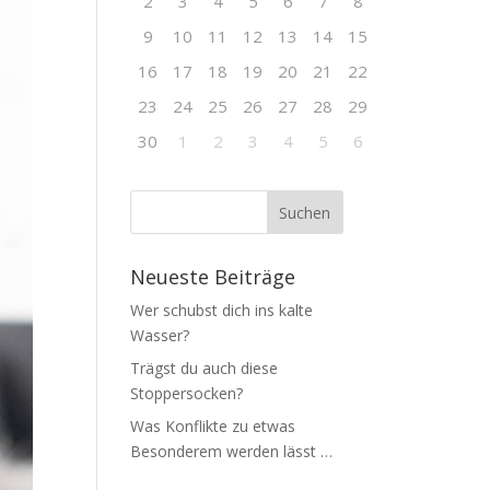
2
3
4
5
6
7
8
9
10
11
12
13
14
15
16
17
18
19
20
21
22
23
24
25
26
27
28
29
30
1
2
3
4
5
6
Neueste Beiträge
Wer schubst dich ins kalte
Wasser?
Trägst du auch diese
Stoppersocken?
Was Konflikte zu etwas
Besonderem werden lässt …