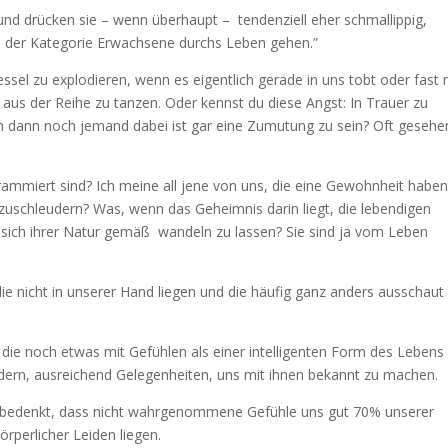
und drücken sie – wenn überhaupt – tendenziell eher schmallippig,
 in der Kategorie Erwachsene durchs Leben gehen.”
sel zu explodieren, wenn es eigentlich gerade in uns tobt oder fast
aus der Reihe zu tanzen. Oder kennst du diese Angst: In Trauer zu
n dann noch jemand dabei ist gar eine Zumutung zu sein? Oft gesehe
grammiert sind? Ich meine all jene von uns, die eine Gewohnheit haben
zuschleudern? Was, wenn das Geheimnis darin liegt, die lebendigen
 sich ihrer Natur gemäß wandeln zu lassen? Sie sind ja vom Leben
ie nicht in unserer Hand liegen und die häufig ganz anders ausschaut 
, die noch etwas mit Gefühlen als einer intelligenten Form des Lebens
ern, ausreichend Gelegenheiten, uns mit ihnen bekannt zu machen.
n bedenkt, dass nicht wahrgenommene Gefühle uns gut 70% unserer
rperlicher Leiden liegen.