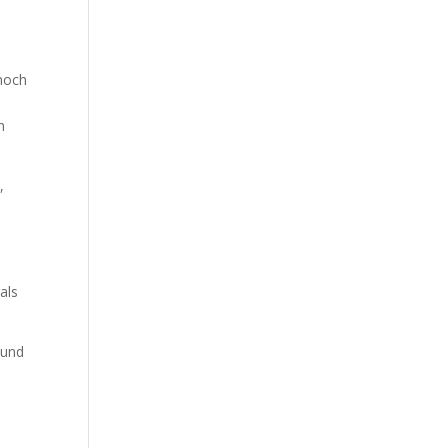
 noch
n
,
als
 und