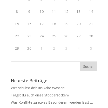
8
9
10
11
12
13
14
15
16
17
18
19
20
21
22
23
24
25
26
27
28
29
30
1
2
3
4
5
Neueste Beiträge
Wer schubst dich ins kalte Wasser?
Trägst du auch diese Stoppersocken?
Was Konflikte zu etwas Besonderem werden lässt …