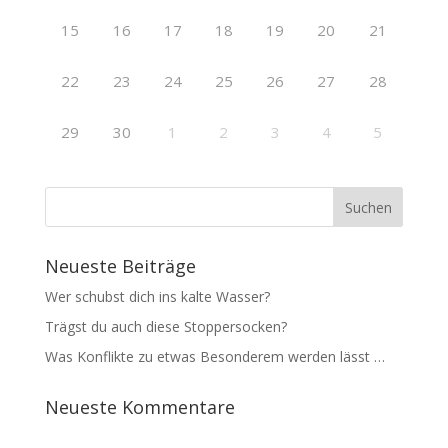
15
16
17
18
19
20
21
22
23
24
25
26
27
28
29
30
1
2
3
4
5
Neueste Beiträge
Wer schubst dich ins kalte Wasser?
Trägst du auch diese Stoppersocken?
Was Konflikte zu etwas Besonderem werden lässt …
Neueste Kommentare