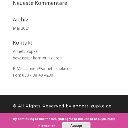
Neueste Kommentare
Archiv
Mai 2021
Kontakt
Annett Zupke
bewusster kommunizieren
E-Mail:
annett@annett-zupke.de
Fon: 030 - 88 49 4280
©️ All Rights Reserved by annett-zupke.de
By continuing to use the site, you agree to the use of cookies.
more
Impressum
|
Datenschutz
Accept
information