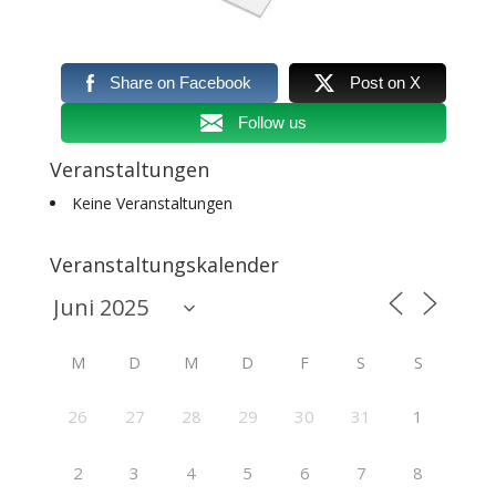
Share on Facebook
Post on X
Follow us
Veranstaltungen
Keine Veranstaltungen
Veranstaltungskalender
M
D
M
D
F
S
S
26
27
28
29
30
31
1
2
3
4
5
6
7
8