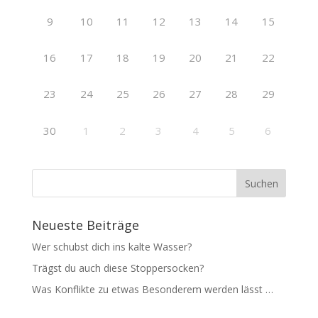
9
10
11
12
13
14
15
16
17
18
19
20
21
22
23
24
25
26
27
28
29
30
1
2
3
4
5
6
Neueste Beiträge
Wer schubst dich ins kalte Wasser?
Trägst du auch diese Stoppersocken?
Was Konflikte zu etwas Besonderem werden lässt …