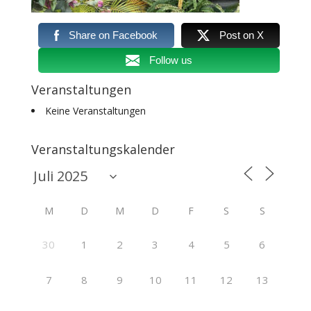
Share on Facebook
Post on X
Follow us
Veranstaltungen
Keine Veranstaltungen
Veranstaltungskalender
M
D
M
D
F
S
S
30
1
2
3
4
5
6
7
8
9
10
11
12
13