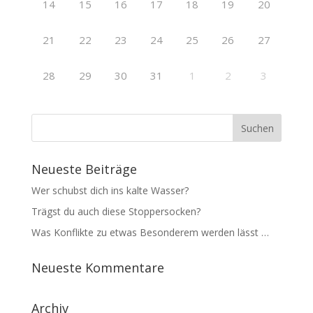
14
15
16
17
18
19
20
21
22
23
24
25
26
27
28
29
30
31
1
2
3
Neueste Beiträge
Wer schubst dich ins kalte Wasser?
Trägst du auch diese Stoppersocken?
Was Konflikte zu etwas Besonderem werden lässt …
Neueste Kommentare
Archiv