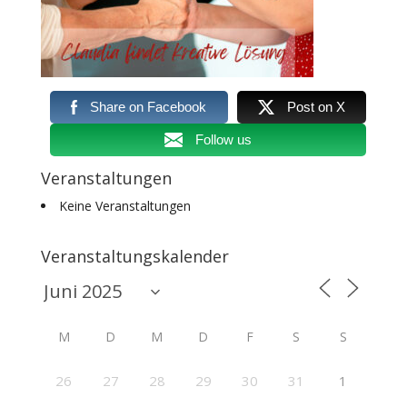
Share on Facebook
Post on X
Follow us
Veranstaltungen
Keine Veranstaltungen
Veranstaltungskalender
M
D
M
D
F
S
S
26
27
28
29
30
31
1