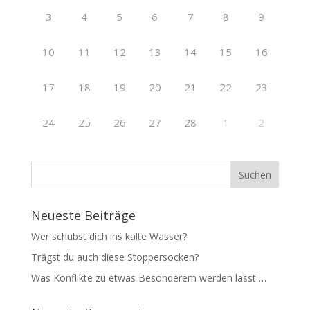
3
4
5
6
7
8
9
10
11
12
13
14
15
16
17
18
19
20
21
22
23
24
25
26
27
28
1
2
Neueste Beiträge
Wer schubst dich ins kalte Wasser?
Trägst du auch diese Stoppersocken?
Was Konflikte zu etwas Besonderem werden lässt …