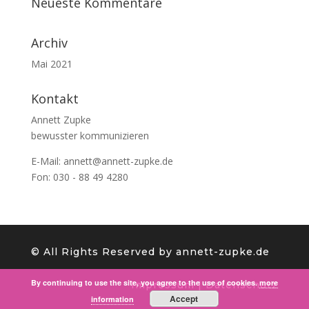
Neueste Kommentare
Archiv
Mai 2021
Kontakt
Annett Zupke
bewusster kommunizieren
E-Mail:
annett@annett-zupke.de
Fon: 030 - 88 49 4280
©️ All Rights Reserved by annett-zupke.de
By continuing to use the site, you agree to the use of cookies.
more
Impressum
|
Datenschutz
Accept
information