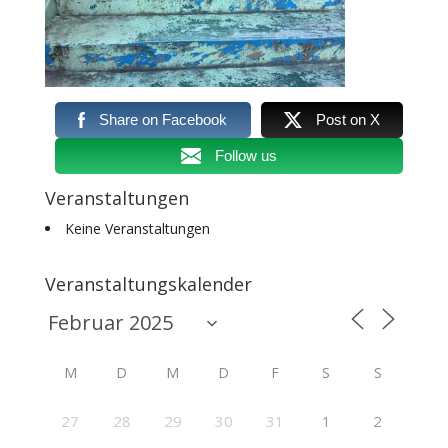
Share on Facebook
Post on X
Follow us
Veranstaltungen
Keine Veranstaltungen
Veranstaltungskalender
M
D
M
D
F
S
S
27
28
29
30
31
1
2