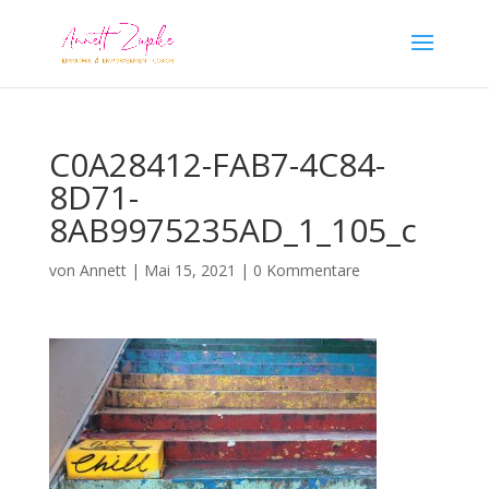
C0A28412-FAB7-4C84-
8D71-
8AB9975235AD_1_105_c
von
Annett
|
Mai 15, 2021
|
0 Kommentare