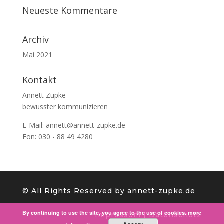
Neueste Kommentare
Archiv
Mai 2021
Kontakt
Annett Zupke
bewusster kommunizieren
E-Mail:
annett@annett-zupke.de
Fon: 030 - 88 49 4280
©️ All Rights Reserved by annett-zupke.de
By continuing to use the site, you agree to the use of cookies.
more
Impressum
|
Datenschutz