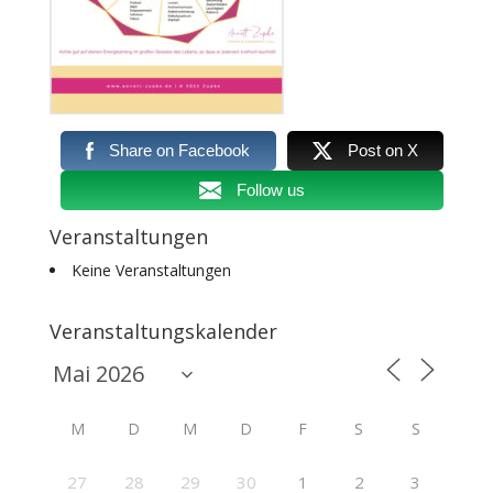
Share on Facebook
Post on X
Follow us
Veranstaltungen
Keine Veranstaltungen
Veranstaltungskalender
M
D
M
D
F
S
S
27
28
29
30
1
2
3