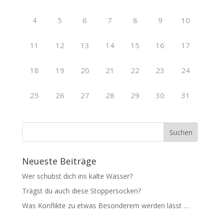
4
5
6
7
8
9
10
11
12
13
14
15
16
17
18
19
20
21
22
23
24
25
26
27
28
29
30
31
Neueste Beiträge
Wer schubst dich ins kalte Wasser?
Trägst du auch diese Stoppersocken?
Was Konflikte zu etwas Besonderem werden lässt …